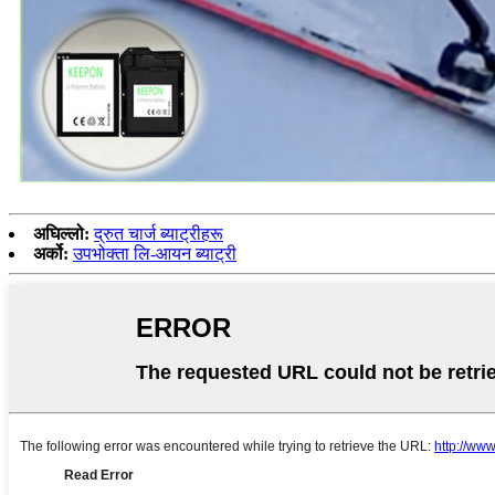
अघिल्लो:
द्रुत चार्ज ब्याट्रीहरू
अर्को:
उपभोक्ता लि-आयन ब्याट्री